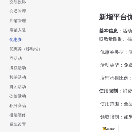
交易投诉
会员管理
新增平台
店铺管理
店铺入驻
基本信息
：活动
取数量限制、描
优惠券
优惠券（移动端）
​ 优惠券类型：
券活动
​ 活动类型：
满额活动
秒杀活动
​ 店铺承担比
拼团活动
使用限制
：消费
砍价活动
​ 使用范围：
积分商品
楼层装修
​ 领取限制：
系统设置